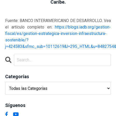
Caribe.
Fuente: BANCO INTERAMERICANO DE DESARROLLO. Vea
el artículo completo en:
https://blogs.iadb.org/gestion-
fiscal/es/gestion-estrategica-inversion-infraestructura-
sostenible/?
j=424583&sfmc_sub=10112619&l=295_HTML&u=8482754&
Categorías
Síguenos